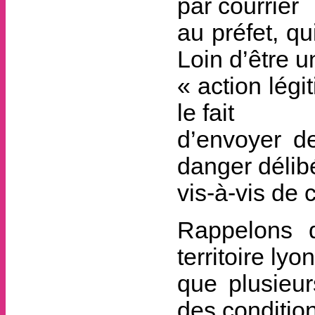
par courrier
au préfet, q
Loin d’être u
« action lég
le fait
d’envoyer d
danger délib
vis-à-vis de 
Rappelons 
territoire lyo
que plusieur
des conditio