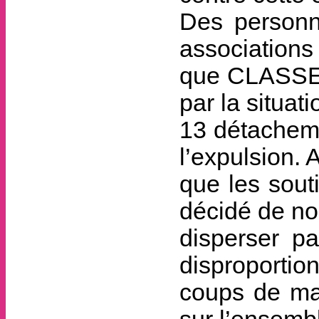
Des personn
associations 
que CLASSES,
par la situati
13 détacheme
l’expulsion. 
que les souti
décidé de n
disperser p
disproportio
coups de ma