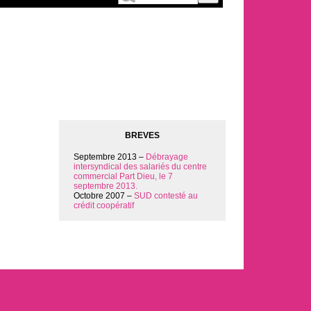
BREVES
Septembre 2013 –
Débrayage
intersyndical des salariés du centre
commercial Part Dieu, le 7
septembre 2013.
Octobre 2007 –
SUD contesté au
crédit coopératif