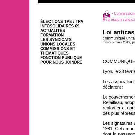
>
Commissions
Répression syndica
ÉLECTIONS TPE / TPA
INFOSOLIDAIRES 69
ACTUALITÉS
Loi anticas
FORMATION
communiqué unita
LES SYNDICATS
mardi 5 mars 2019, p
UNIONS LOCALES
COMMISSIONS ET
THÉMATIQUES
FONCTION PUBLIQUE
COMMUNIQU
POUR NOUS JOINDRE
Lyon, le 28 févri
Les associations
déclarent :
Le gouvernement
Retailleau, adop
renforcer et gar
des plus répress
Les signataires 
1981. Cela marq
dont le passage 