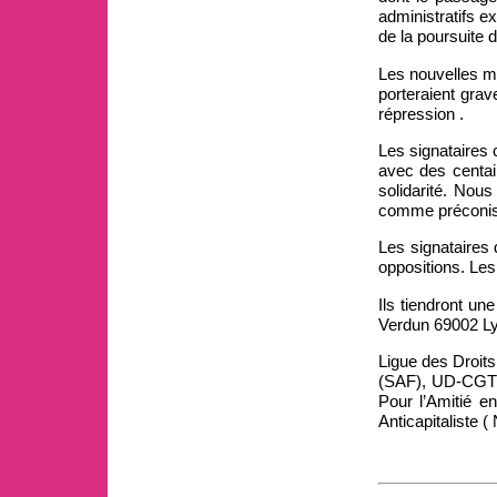
administratifs e
de la poursuite 
Les nouvelles me
porteraient grav
répression .
Les signataires 
avec des centai
solidarité. Nous
comme préconisé
Les signataires 
oppositions. Les 
Ils tiendront u
Verdun 69002 L
Ligue des Droit
(SAF), UD-CGT d
Pour l’Amitié 
Anticapitaliste (