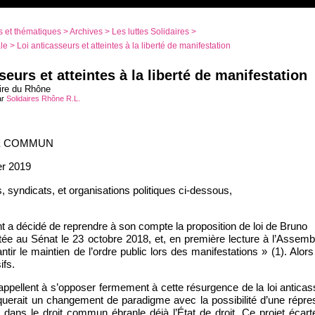
 et thématiques
>
Archives
>
Les luttes Solidaires
>
le
> Loi anticasseurs et atteintes à la liberté de manifestation
seurs et atteintes à la liberté de manifestation
ire du Rhône
ar
Solidaires Rhône R.L.
É COMMUN
er 2019
, syndicats, et organisations politiques ci-dessous,
 a décidé de reprendre à son compte la proposition de loi de Bruno
tée au Sénat le 23 octobre 2018, et, en première lecture à l’Assemblée
antir le maintien de l’ordre public lors des manifestations » (1). Alor
ifs.
appellent à s’opposer fermement à cette résurgence de la loi antica
uerait un changement de paradigme avec la possibilité d’une répress
dans le droit commun ébranle déjà l’État de droit. Ce projet écarter