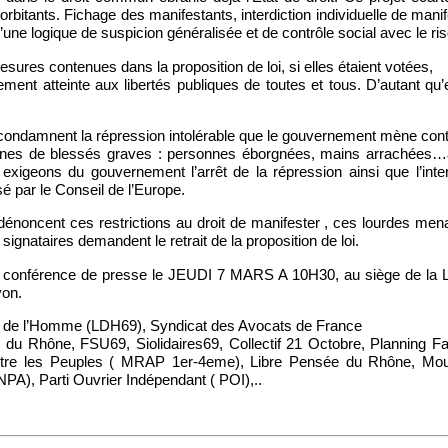
xorbitants. Fichage des manifestants, interdiction individuelle de mani
d’une logique de suspicion généralisée et de contrôle social avec le r
sures contenues dans la proposition de loi, si elles étaient votées,
ement atteinte aux libertés publiques de toutes et tous. D’autant qu’
condamnent la répression intolérable que le gouvernement mène contr
nes de blessés graves : personnes éborgnées, mains arrachées…au
 exigeons du gouvernement l’arrêt de la répression ainsi que l’inte
 par le Conseil de l’Europe.
dénoncent ces restrictions au droit de manifester , ces lourdes mena
signataires demandent le retrait de la proposition de loi.
ne conférence de presse le JEUDI 7 MARS A 10H30, au siège de la 
yon.
s de l’Homme (LDH69), Syndicat des Avocats de France
u Rhône, FSU69, Siolidaires69, Collectif 21 Octobre, Planning F
entre les Peuples ( MRAP 1er-4eme), Libre Pensée du Rhône, Mo
 NPA), Parti Ouvrier Indépendant ( POI),..