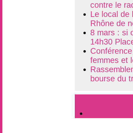
contre le r
Le local de
Rhône de n
8 mars : si 
14h30 Plac
Conférence d
femmes et l
Rassembleme
bourse du t
A la Une