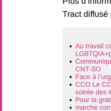
Plus d’inform
Tract diffusé
Au travail c
LGBTQIA+p
Communiqué
CNT-SO
Face à l’ur
CCO Le CCO
soirée des 
Pour la grat
marche contr