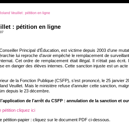
oland Veuillet : pétition en ligne
llet : pétition en ligne
007
 Conseiller Principal d’Éducation, est victime depuis 2003 d’une muta
iérarchie lui reproche d’avoir empêché le remplacement de surveilla
internat. Cet ordre de remplacement était illégal. Il n’était pas écrit.
se en danger des élèves internes. Cette sanction injuste est un acte 
ieur de la Fonction Publique (CSFP), s’est prononcé, le 25 janvier 20
and Veuillet. Mais le ministère refuse d’annuler cette sanction, malgré
aim depuis le 23 décembre.
’application de l’arrêt du CSFP : annulation de la sanction et ou
 pétition cliquez ici
e pétition-papier : cliquez sur le document PDF ci-dessous.