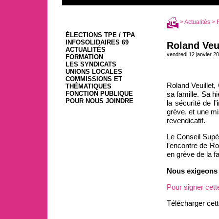
>
Actualités
> R
ÉLECTIONS TPE / TPA
INFOSOLIDAIRES 69
Roland Veui
ACTUALITÉS
vendredi 12 janvier 2
FORMATION
LES SYNDICATS
UNIONS LOCALES
COMMISSIONS ET
Roland Veuillet,
THÉMATIQUES
sa famille. Sa h
FONCTION PUBLIQUE
POUR NOUS JOINDRE
la sécurité de l’
grève, et une mi
revendicatif.
Le Conseil Supér
l’encontre de Rol
en grève de la f
Nous exigeons l
Pour signer cette
Télécharger cett