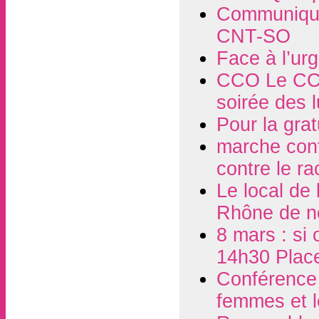
Communiqué
CNT-SO
Face à l’ur
CCO Le CCO
soirée des 
Pour la grat
marche contr
contre le r
Le local de
Rhône de n
8 mars : si 
14h30 Plac
Conférence d
femmes et l