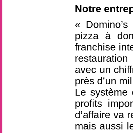
Notre entrep
« Domino’s 
pizza à dom
franchise in
restauratio
avec un chif
près d’un mil
Le système d
profits imp
d’affaire va 
mais aussi l