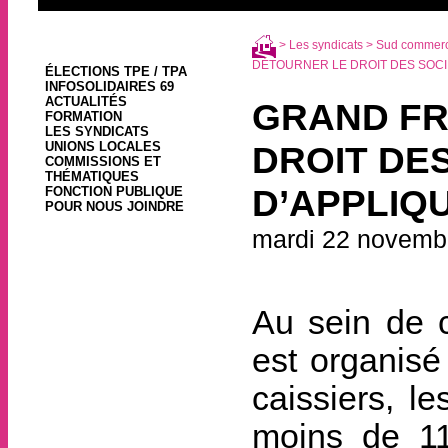
>
Les syndicats
>
Sud commerce
DÉTOURNER LE DROIT DES SOCIÉ
ÉLECTIONS TPE / TPA
INFOSOLIDAIRES 69
ACTUALITÉS
GRAND FR
FORMATION
LES SYNDICATS
UNIONS LOCALES
DROIT DE
COMMISSIONS ET
THÉMATIQUES
D’APPLIQ
FONCTION PUBLIQUE
POUR NOUS JOINDRE
mardi 22 novemb
Au sein de c
est organisé 
caissiers, l
moins de 11