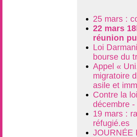
25 mars : co
22 mars 18h
réunion pu
Loi Darmani
bourse du tr
Appel « Uni.
migratoire 
asile et imm
Contre la l
décembre - 
19 mars : r
réfugié.es
JOURNÉE 