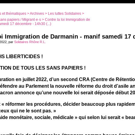
 et thématiques
>
Archives
>
Les luttes Solidaires
>
sans papiers / Migrant·e·s
> Contre la loi Immigration de
amedi 17 décembre - 14h30 (...)
loi Immigration de Darmanin - manif samedi 17 
2022, par
Solidaires Rhône R.L.
S LIBERTICIDES !
ION DE TOUS LES SANS PAPIERS !
ration en juillet 2022, d’un second CRA (Centre de Rétention
 défendre au Parlement la nouvelle réforme du droit d’asile
Macron annonce qu’une nouvelle loi serait déposée début 20
« réformer les procédures, décider beaucoup plus rapidemen
eux qui ne le sont pas. »
l’aide monétaire, sociale, médicale » qui selon lui serait «