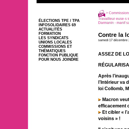
>
Commissions
Travailleur·euse·s 
ÉLECTIONS TPE / TPA
Darmanin - manif s
INFOSOLIDAIRES 69
ACTUALITÉS
FORMATION
Contre la 
LES SYNDICATS
samedi 17 décembre 
UNIONS LOCALES
COMMISSIONS ET
THÉMATIQUES
ASSEZ DE LOI
FONCTION PUBLIQUE
POUR NOUS JOINDRE
RÉGULARISAT
Après l’inaugu
l’Intérieur va
loi Collomb, 
Macron veut 
efficacement c
Et cibler « 
voisins » !