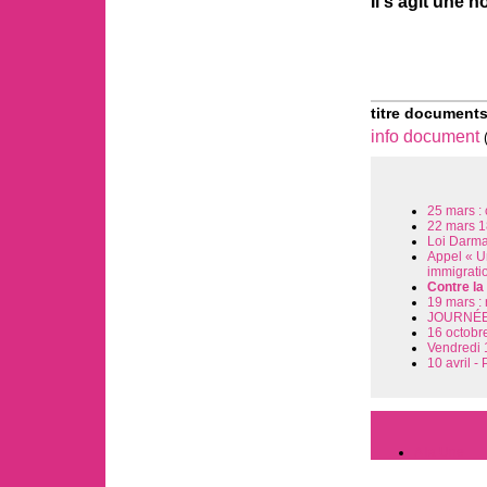
Il s’agit une 
titre documents
info document
25 mars : 
22 mars 18
Loi Darma
Appel « Un
immigratio
Contre la
19 mars : 
JOURNÉE
16 octobre
Vendredi 1
10 avril -
A la Une