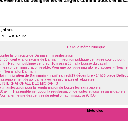
nouvelle fois de désigner les étrangers comme boucs émissa
 joints
(
PDF – 816.5 ko
)
Dans la même rubrique
contre la loi raciste de Darmanin : manifestation
h30 : contre la loi raciste de Darmanin, réunion publique de l’autre côté du pont
nin : Réunion publique vendredi 10 mars à 18h à la bourse du travail
i.es contre l’immigration jetable. Pour une politique migratoire d’accueil » Nous re
n Non à la loi Darmanin !
 loi Immigration de Darmanin - manif samedi 17 décembre - 14h30 place Bellec
rassemblement de solidarité avec les migrant.es et réfugié.es
 INTERNATIONALE DES MIGRANTS
 : manifestation pour la régularisation de tou.tes les sans papiers
6 avril : Rassemblement pour la régularisation de toutes et tous les sans-papiers
 Pour la fermeture des centres de rétention administative (CRA)
Mots-clés