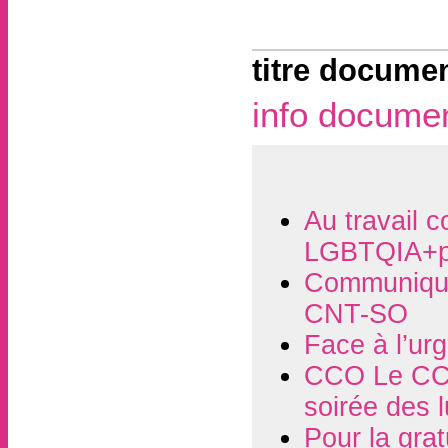
titre documen
info docume
Au travail c
LGBTQIA+p
Communiqué
CNT-SO
Face à l’ur
CCO Le CCO
soirée des 
Pour la grat