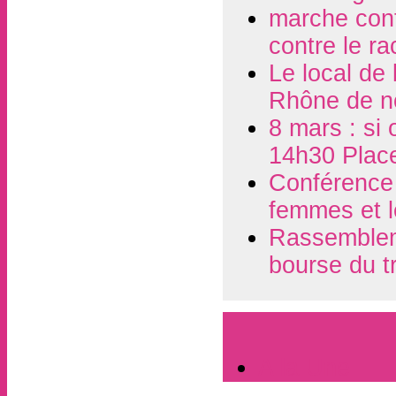
marche contr
contre le r
Le local de
Rhône de n
8 mars : si 
14h30 Plac
Conférence d
femmes et l
Rassembleme
bourse du t
A la Une