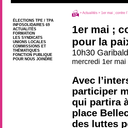
>
Actualités
> 1er mai ; contre l
ÉLECTIONS TPE / TPA
INFOSOLIDAIRES 69
1er mai ; c
ACTUALITÉS
FORMATION
LES SYNDICATS
pour la pai
UNIONS LOCALES
COMMISSIONS ET
10h30 Garibald
THÉMATIQUES
FONCTION PUBLIQUE
POUR NOUS JOINDRE
mercredi 1er mai
Avec l’inte
participer 
qui partira 
place Bellec
des luttes 