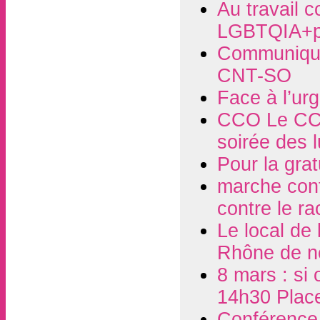
Au travail c
LGBTQIA+p
Communiqué
CNT-SO
Face à l’ur
CCO Le CCO
soirée des 
Pour la grat
marche contr
contre le r
Le local de
Rhône de n
8 mars : si 
14h30 Plac
Conférence d