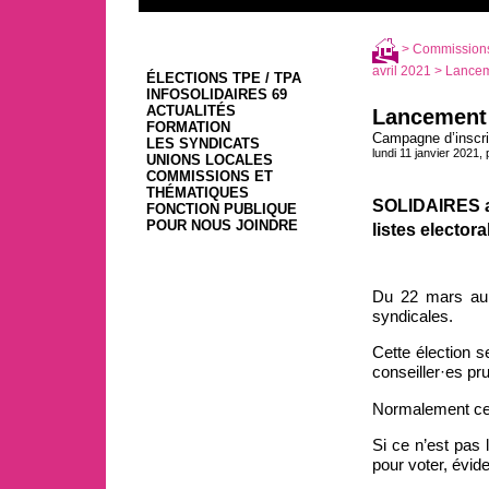
>
Commissions
avril 2021
> Lancem
ÉLECTIONS TPE / TPA
INFOSOLIDAIRES 69
ACTUALITÉS
Lancement
FORMATION
Campagne d’inscrip
LES SYNDICATS
lundi 11 janvier 2021,
UNIONS LOCALES
COMMISSIONS ET
THÉMATIQUES
SOLIDAIRES app
FONCTION PUBLIQUE
POUR NOUS JOINDRE
listes electora
Du 22 mars au 4
syndicales.
Cette élection s
conseiller·es p
Normalement ces 
Si ce n’est pas 
pour voter, évid