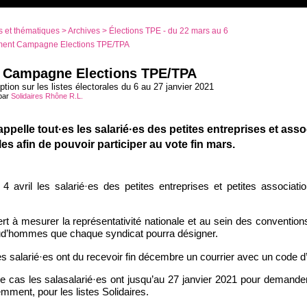
 et thématiques
>
Archives
>
Élections TPE - du 22 mars au 6
ent Campagne Elections TPE/TPA
 Campagne Elections TPE/TPA
tion sur les listes électorales du 6 au 27 janvier 2021
 par
Solidaires Rhône R.L.
elle tout·es les salarié·es des petites entreprises et associ
les afin de pouvoir participer au vote fin mars.
 avril les salarié·es des petites entreprises et petites associati
ert à mesurer la représentativité nationale et au sein des convention
rud’hommes que chaque syndicat pourra désigner.
salarié·es ont du recevoir fin décembre un courrier avec un code d’
le cas les salasalarié·es ont jusqu’au 27 janvier 2021 pour demande
emment, pour les listes Solidaires.