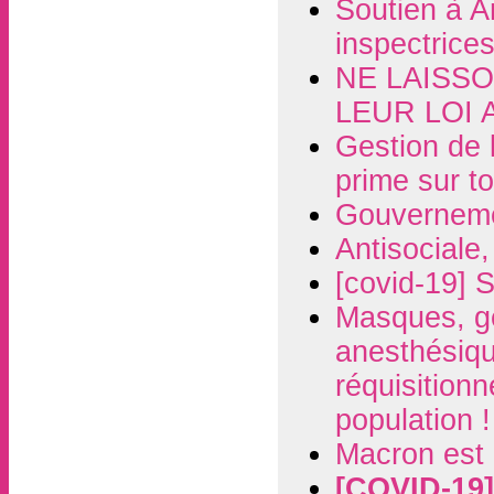
Soutien à A
inspectrices
NE LAISSO
LEUR LOI 
Gestion de 
prime sur t
Gouvernement
Antisociale,
[covid-19] 
Masques, ge
anesthésiqu
réquisitionn
population !
Macron est 
[COVID-19]