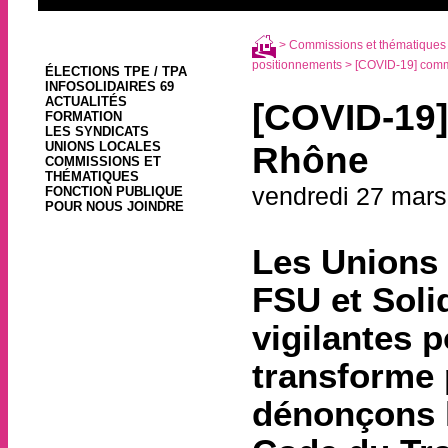
>
Commissions et thématiques
positionnements
> [COVID-19] comm
ÉLECTIONS TPE / TPA
INFOSOLIDAIRES 69
ACTUALITÉS
[COVID-19]
FORMATION
LES SYNDICATS
UNIONS LOCALES
Rhône
COMMISSIONS ET
THÉMATIQUES
vendredi 27 mars
FONCTION PUBLIQUE
POUR NOUS JOINDRE
Les Unions
FSU et Soli
vigilantes p
transforme 
dénonçons l