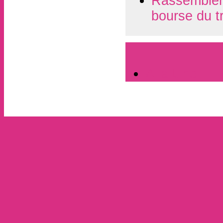
Rassembleme
bourse du t
A la Une