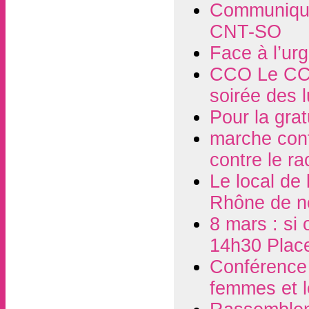
Communiqué
CNT-SO
Face à l’ur
CCO Le CCO
soirée des 
Pour la grat
marche contr
contre le r
Le local de
Rhône de n
8 mars : si 
14h30 Plac
Conférence d
femmes et l