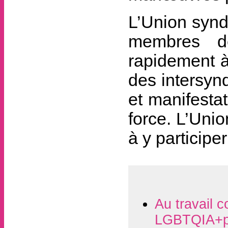
L’Union syndi
membres de
rapidement à
des intersyn
et manifesta
force. L’Unio
à y particip
Au travail c
LGBTQIA+p