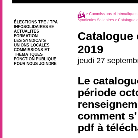
>
Commissions et thématiques
Syndicales Solidaires
> Catalogue d
ÉLECTIONS TPE / TPA
INFOSOLIDAIRES 69
ACTUALITÉS
Catalogue 
FORMATION
LES SYNDICATS
UNIONS LOCALES
2019
COMMISSIONS ET
THÉMATIQUES
jeudi 27 septemb
FONCTION PUBLIQUE
POUR NOUS JOINDRE
Le catalogu
période oct
renseigneme
comment s’in
pdf à téléc