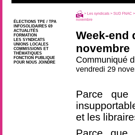
>
Les syndicats
>
SUD FNAC
>
novembre
ÉLECTIONS TPE / TPA
INFOSOLIDAIRES 69
ACTUALITÉS
Week-end de
FORMATION
LES SYNDICATS
UNIONS LOCALES
novembre
COMMISSIONS ET
THÉMATIQUES
Communiqué de 
FONCTION PUBLIQUE
POUR NOUS JOINDRE
vendredi 29 nov
Parce que 
insupportabl
et les librair
Parce que 