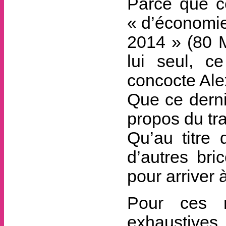
Parce que ce
« d’économi
2014 » (80 M
lui seul, c
concocte Ale
Que ce derni
propos du tr
Qu’au titre 
d’autres br
pour arriver à
Pour ces r
exhaustive