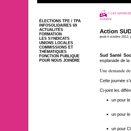
>
Les syndicat
octobre
ÉLECTIONS TPE / TPA
INFOSOLIDAIRES 69
ACTUALITÉS
Action SUD
FORMATION
jeudi 4 octobre 2012,
LES SYNDICATS
UNIONS LOCALES
COMMISSIONS ET
THÉMATIQUES
Sud Santé Soc
FONCTION PUBLIQUE
esplanade de la 
POUR NOUS JOINDRE
Une demande de d
Cette journée s’
Ci-joint les diffé
un pour le
un pour le
un pour CC