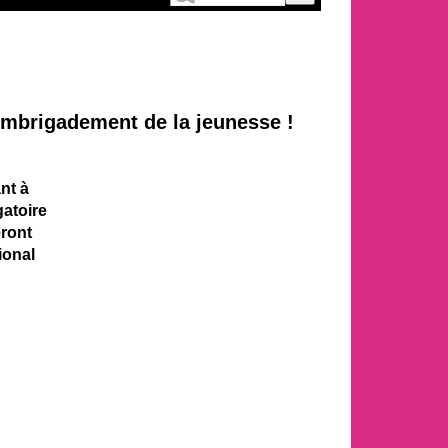
’embrigadement de la jeunesse !
nt à
gatoire
eront
ional