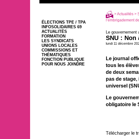
>
Actualités
> S
l’embrigadement de l
ÉLECTIONS TPE / TPA
INFOSOLIDAIRES 69
ACTUALITÉS
Le gouvernement a
FORMATION
SNU : Non à
LES SYNDICATS
lundi 11 décembre 20
UNIONS LOCALES
COMMISSIONS ET
THÉMATIQUES
Le journal off
FONCTION PUBLIQUE
POUR NOUS JOINDRE
tous les élève
de deux semain
pas de stage, 
universel (SN
Le gouverneme
obligatoire le
Télécharger le t