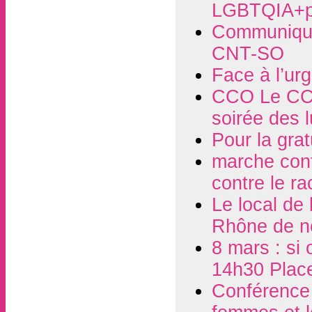
LGBTQIA+p
Communiqué
CNT-SO
Face à l’ur
CCO Le CCO
soirée des 
Pour la grat
marche contr
contre le r
Le local de
Rhône de n
8 mars : si 
14h30 Plac
Conférence d