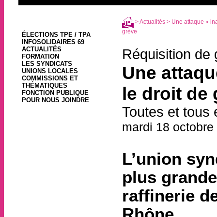
>
Actualités
> Une attaque « inac
grève
ÉLECTIONS TPE / TPA
INFOSOLIDAIRES 69
ACTUALITÉS
Réquisition de 
FORMATION
LES SYNDICATS
Une attaque
UNIONS LOCALES
COMMISSIONS ET
THÉMATIQUES
le droit de
FONCTION PUBLIQUE
POUR NOUS JOINDRE
Toutes et tous 
mardi 18 octobre
L’union syn
plus grande 
raffinerie d
Rhône.