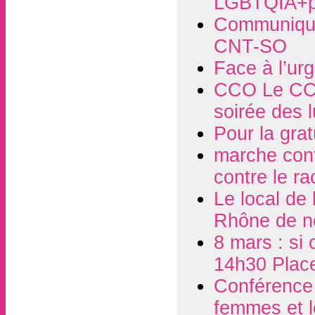
LGBTQIA+p
Communiqué
CNT-SO
Face à l’ur
CCO Le CCO
soirée des 
Pour la grat
marche contr
contre le r
Le local de
Rhône de n
8 mars : si 
14h30 Plac
Conférence d
femmes et l