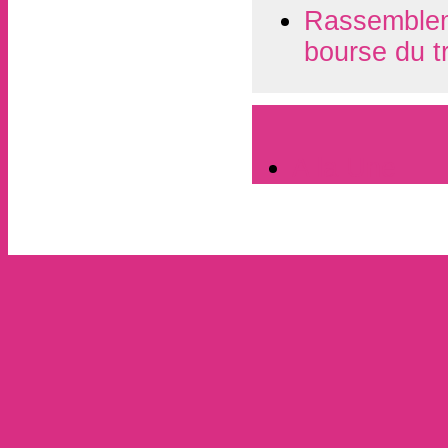
Rassembleme
bourse du t
A la Une