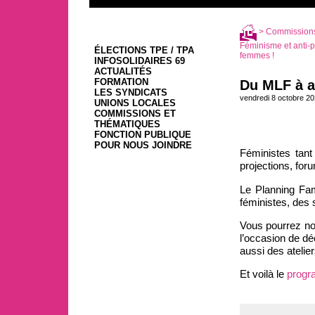
>
Commissions
Féminisme et anti-p
ÉLECTIONS TPE / TPA
femmes !
INFOSOLIDAIRES 69
ACTUALITÉS
FORMATION
Du MLF à a
LES SYNDICATS
vendredi 8 octobre 2
UNIONS LOCALES
COMMISSIONS ET
THÉMATIQUES
FONCTION PUBLIQUE
POUR NOUS JOINDRE
Féministes tant
projections, fo
Le Planning Fam
féministes, des
Vous pourrez no
l’occasion de dé
aussi des atelie
Et voilà le
progr