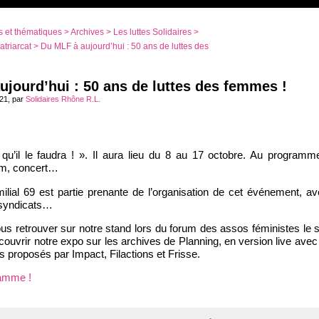
 et thématiques
>
Archives
>
Les luttes Solidaires
>
atriarcat
> Du MLF à aujourd’hui : 50 ans de luttes des
ujourd’hui : 50 ans de luttes des femmes !
021, par
Solidaires Rhône R.L.
 qu’il le faudra ! ». Il aura lieu du 8 au 17 octobre. Au programm
rum, concert…
ilial 69 est partie prenante de l’organisation de cet événement, a
 syndicats…
us retrouver sur notre stand lors du forum des assos féministes le
couvrir notre expo sur les archives de Planning, en version live avec
rs proposés par Impact, Filactions et Frisse.
amme !