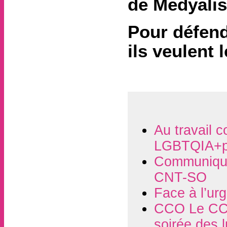
de Medyalis
Pour défend
ils veulent l
Au travail c
LGBTQIA+p
Communiqué
CNT-SO
Face à l’ur
CCO Le CCO
soirée des 