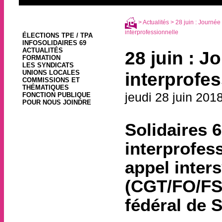
>
Actualités
> 28 juin : Journée
interprofessionnelle
ÉLECTIONS TPE / TPA
INFOSOLIDAIRES 69
ACTUALITÉS
28 juin : J
FORMATION
LES SYNDICATS
UNIONS LOCALES
interprofes
COMMISSIONS ET
THÉMATIQUES
jeudi 28 juin 201
FONCTION PUBLIQUE
POUR NOUS JOINDRE
Solidaires 6
interprofess
appel inter
(CGT/FO/FSU
fédéral de S