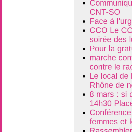
Communiqué
CNT-SO
Face à l’ur
CCO Le CCO
soirée des 
Pour la grat
marche contr
contre le r
Le local de
Rhône de n
8 mars : si 
14h30 Plac
Conférence d
femmes et l
Rassembleme