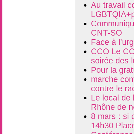
Au travail c
LGBTQIA+p
Communiqué
CNT-SO
Face à l’ur
CCO Le CCO
soirée des 
Pour la grat
marche contr
contre le r
Le local de
Rhône de n
8 mars : si 
14h30 Plac