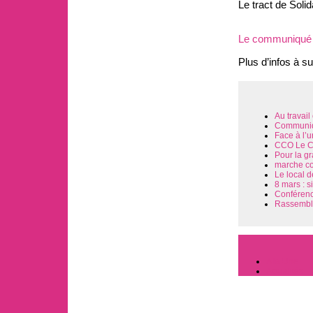
Le tract de Solid
Le communiqué d
Plus d’infos à su
Au travai
Communiqu
Face à l’u
CCO Le CC
Pour la gr
marche con
Le local 
8 mars : s
Conférence
Rassemble
A la Une
Actualités