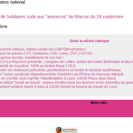
aires national
e Solidaires suite aux "annonces" de Macron du 24 septembre
ivre.
Dans la même rubrique
l comme ailleurs, luttons contre les LGBTQIA+phobies !
é de presse CGT, Solidaires, FSU, Unsa, CNT, CNT-SO
rgence sociale, manifestons le 1er mai !
O-La Rayonne présente : Langues de Luttes, soirée des luttes féministes et des 
atuité de la justice : NON au timbre fiscal à 50 €
tre les violences policières, pénitentiaires et contre le racisme systémique
de l’union syndicale départementale Solidaires du Rhône de nouveau attaqué
i on s’arrête, tout s’arrête ! Manifestation à Lyon, 14h30 Place Jean Macé
 débat "Santé au travail : enjeux et luttes pour les femmes et les minorités de gen
ment unitaire mardi 3 mars à 12h30 devant la bourse du travail de Lyon
Mots-clés