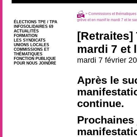
>
Commissions et thématiques
grève et en manif le mardi 7 et le sam
ÉLECTIONS TPE / TPA
INFOSOLIDAIRES 69
ACTUALITÉS
[Retraites]
FORMATION
LES SYNDICATS
UNIONS LOCALES
mardi 7 et 
COMMISSIONS ET
THÉMATIQUES
mardi 7 février 2
FONCTION PUBLIQUE
POUR NOUS JOINDRE
Après le su
manifestatio
continue.
Prochaines 
manifestati