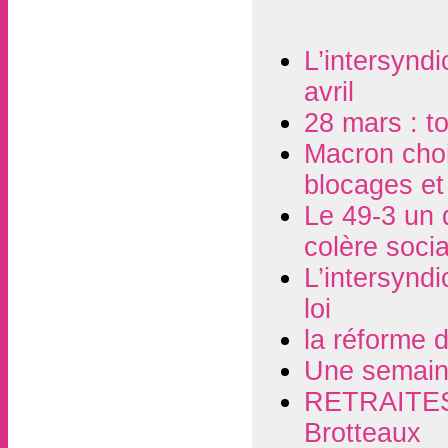
L’intersynd
avril
28 mars : to
Macron chois
blocages et
Le 49-3 un 
colère socia
L’intersynd
loi
la réforme 
Une semaine
RETRAITES 
Brotteaux