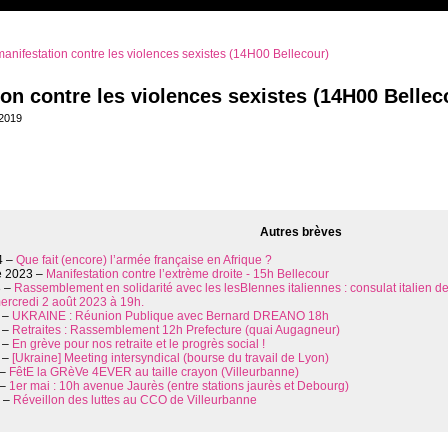
anifestation contre les violences sexistes (14H00 Bellecour)
on contre les violences sexistes (14H00 Bellec
2019
Autres brèves
4 –
Que fait (encore) l’armée française en Afrique ?
 2023 –
Manifestation contre l’extrème droite - 15h Bellecour
3 –
Rassemblement en solidarité avec les lesBIennes italiennes : consulat italien 
mercredi 2 août 2023 à 19h.
 –
UKRAINE : Réunion Publique avec Bernard DREANO 18h
 –
Retraites : Rassemblement 12h Prefecture (quai Augagneur)
 –
En grève pour nos retraite et le progrès social !
 –
[Ukraine] Meeting intersyndical (bourse du travail de Lyon)
 –
FêtE la GRèVe 4EVER au taille crayon (Villeurbanne)
 –
1er mai : 10h avenue Jaurès (entre stations jaurès et Debourg)
3 –
Réveillon des luttes au CCO de Villeurbanne