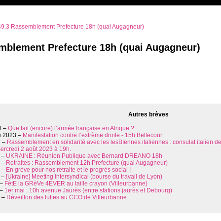
9.3 Rassemblement Prefecture 18h (quai Augagneur)
mblement Prefecture 18h (quai Augagneur)
s
Autres brèves
4 –
Que fait (encore) l’armée française en Afrique ?
 2023 –
Manifestation contre l’extrème droite - 15h Bellecour
3 –
Rassemblement en solidarité avec les lesBIennes italiennes : consulat italien 
mercredi 2 août 2023 à 19h.
 –
UKRAINE : Réunion Publique avec Bernard DREANO 18h
 –
Retraites : Rassemblement 12h Prefecture (quai Augagneur)
 –
En grève pour nos retraite et le progrès social !
 –
[Ukraine] Meeting intersyndical (bourse du travail de Lyon)
 –
FêtE la GRèVe 4EVER au taille crayon (Villeurbanne)
 –
1er mai : 10h avenue Jaurès (entre stations jaurès et Debourg)
3 –
Réveillon des luttes au CCO de Villeurbanne