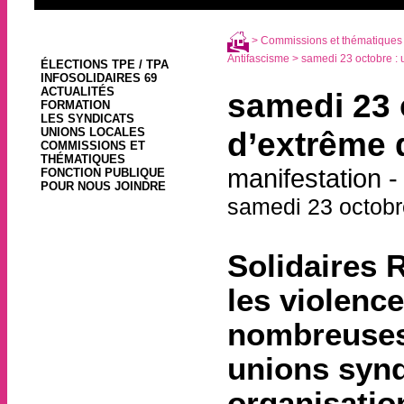
>
Commissions et thématiques
Antifascisme
> samedi 23 octobre : u
ÉLECTIONS TPE / TPA
INFOSOLIDAIRES 69
ACTUALITÉS
samedi 23 o
FORMATION
LES SYNDICATS
UNIONS LOCALES
d’extrême 
COMMISSIONS ET
THÉMATIQUES
manifestation -
FONCTION PUBLIQUE
POUR NOUS JOINDRE
samedi 23 octobr
Solidaires 
les violenc
nombreuses
unions syndi
organisation