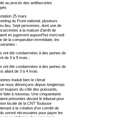
e au procés des antifascistes
lpés
estation 25 mars
eeting du Front national, plusieurs
 eu lieu. Sept personnes, dont une de
incarcérées à la maison d’arrêt de
ient en jugement aujourd’hui mercredi
ue de la comparution immédiate, les
suivantes :
s ont été condamnées à des peines de
nt de 3 à 9 mois ;
s ont été condamnées à des peines de
is allant de 3 à 4 mois.
eines traduit bien le climat
e que nous dénonçons depuis longtemps
 est toujours du côté des puissants,
té faite à nouveau. Une cinquantaine
ient présentes devant le tribunal pour
Union locale de la CNT Toulouse
tenant à la création d’un comité de
ds seront nécessaires pour payer les