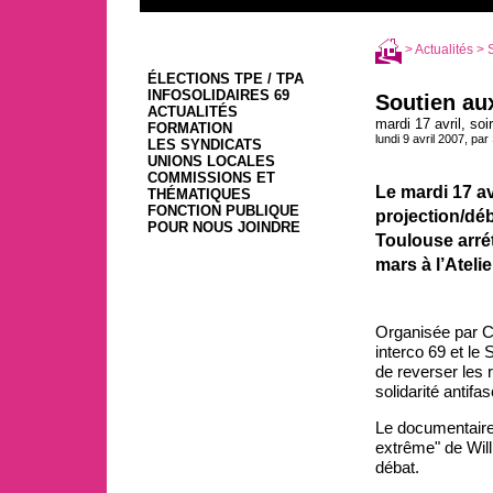
>
Actualités
> S
ÉLECTIONS TPE / TPA
INFOSOLIDAIRES 69
Soutien aux
ACTUALITÉS
mardi 17 avril, soi
FORMATION
lundi 9 avril 2007, par
LES SYNDICATS
UNIONS LOCALES
COMMISSIONS ET
Le mardi 17 av
THÉMATIQUES
FONCTION PUBLIQUE
projection/déb
POUR NOUS JOINDRE
Toulouse arrét
mars à l’Atel
Organisée par C
interco 69 et le
de reverser les 
solidarité antifa
Le documentaire 
extrême" de Will
débat.