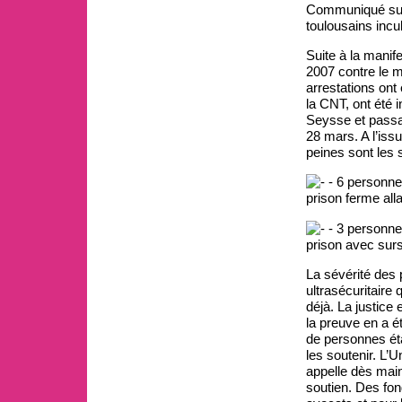
Communiqué suit
toulousains incu
Suite à la manif
2007 contre le m
arrestations ont
la CNT, ont été 
Seysse et passa
28 mars. A l’iss
peines sont les 
- 6 personne
prison ferme alla
- 3 personne
prison avec surs
La sévérité des p
ultrasécuritair
déjà. La justice
la preuve en a é
de personnes éta
les soutenir. L’
appelle dès main
soutien. Des fon