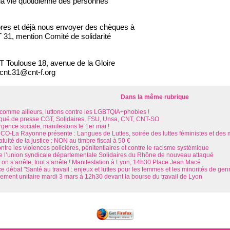
la vie quotidienne des personnes
res et déjà nous envoyer des chèques à
T 31, mention Comité de solidarité
T Toulouse 18, avenue de la Gloire
cnt.31@cnt-f.org
Dans la même rubrique
l comme ailleurs, luttons contre les LGBTQIA+phobies !
é de presse CGT, Solidaires, FSU, Unsa, CNT, CNT-SO
rgence sociale, manifestons le 1er mai !
O-La Rayonne présente : Langues de Luttes, soirée des luttes féministes et des 
atuité de la justice : NON au timbre fiscal à 50 €
tre les violences policières, pénitentiaires et contre le racisme systémique
de l’union syndicale départementale Solidaires du Rhône de nouveau attaqué
i on s’arrête, tout s’arrête ! Manifestation à Lyon, 14h30 Place Jean Macé
 débat "Santé au travail : enjeux et luttes pour les femmes et les minorités de gen
ment unitaire mardi 3 mars à 12h30 devant la bourse du travail de Lyon