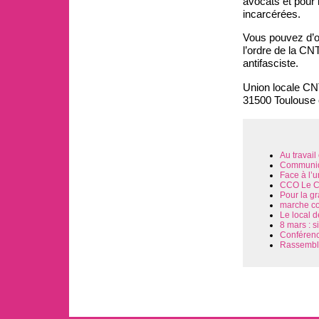
avocats et pour 
incarcérées.
Vous pouvez d’o
l’ordre de la CN
antifasciste.
Union locale CN
31500 Toulouse 
Au travai
Communiqu
Face à l’u
CCO Le CC
Pour la gr
marche con
Le local 
8 mars : s
Conférence
Rassemble