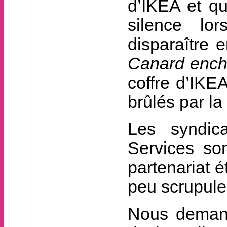
d’IKEA et qu
silence lor
disparaître 
Canard ench
coffre d’IKE
brûlés par la
Les syndi
Services son
partenariat é
peu scrupule
Nous demand