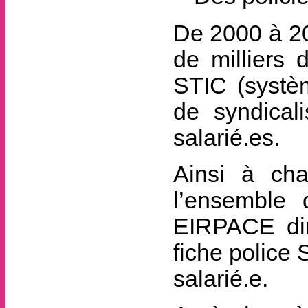
De 2000 à 20
de milliers 
STIC (systèm
de syndical
salarié.es.
Ainsi à ch
l’ensemble 
EIRPACE diri
fiche police
salarié.e.