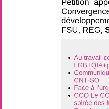
Pétition ap
Convergence
développemen
FSU, REG,
S
Au travail c
LGBTQIA+p
Communiqué
CNT-SO
Face à l’ur
CCO Le CCO
soirée des 