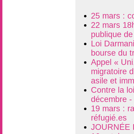
25 mars : co
22 mars 18h
publique de 
Loi Darmani
bourse du tr
Appel « Uni.
migratoire 
asile et imm
Contre la l
décembre - 
19 mars : r
réfugié.es
JOURNÉE 