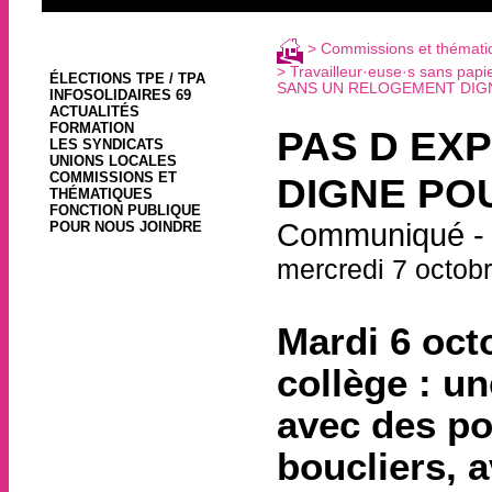
>
Commissions et thémati
>
Travailleur·euse·s sans papie
ÉLECTIONS TPE / TPA
SANS UN RELOGEMENT DIGN
INFOSOLIDAIRES 69
ACTUALITÉS
FORMATION
PAS D EX
LES SYNDICATS
UNIONS LOCALES
COMMISSIONS ET
DIGNE PO
THÉMATIQUES
FONCTION PUBLIQUE
Communiqué - C
POUR NOUS JOINDRE
mercredi 7 octob
Mardi 6 octo
collège : u
avec des po
boucliers, 