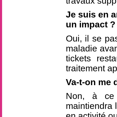
travaux supp
Je suis en a
un impact ?
Oui, il se p
maladie avan
tickets res
traitement ap
Va-t-on me 
Non, à ce 
maintiendra 
en activité o