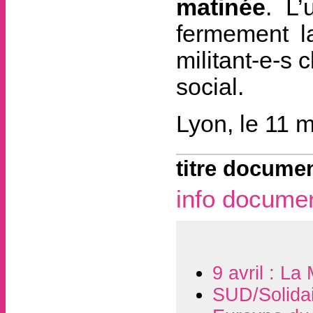
matinée
. L
fermement la
militant-e-s
social.
Lyon, le 11 
titre documen
info docume
9 avril : La
SUD/Solidai