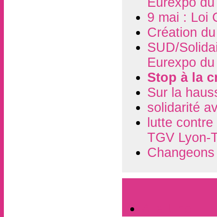
Eurexpo du 
9 mai : Loi
Création du
SUD/Solidai
Eurexpo du
Stop à la 
Sur la haus
solidarité 
lutte contre
TGV Lyon-Tu
Changeons d
A la Une