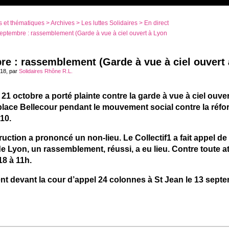
 et thématiques
>
Archives
>
Les luttes Solidaires
>
En direct
eptembre : rassemblement (Garde à vue à ciel ouvert à Lyon
re : rassemblement (Garde à vue à ciel ouvert 
018, par
Solidaires Rhône R.L.
u 21 octobre a porté plainte contre la garde à vue à ciel ouve
 place Bellecour pendant le mouvement social contre la réf
010.
truction a prononcé un non-lieu. Le Collectif1 a fait appel de 
e Lyon, un rassemblement, réussi, a eu lieu. Contre toute att
8 à 11h.
 devant la cour d’appel 24 colonnes à St Jean le 13 septem