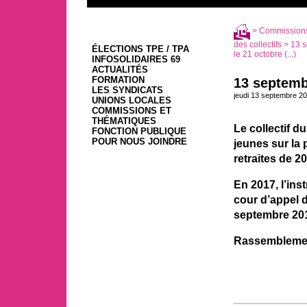
>
Commissions
des collectifs
> 13 s
ÉLECTIONS TPE / TPA
le 21 octobre (...)
INFOSOLIDAIRES 69
ACTUALITÉS
FORMATION
13 septemb
LES SYNDICATS
jeudi 13 septembre 2
UNIONS LOCALES
COMMISSIONS ET
THÉMATIQUES
Le collectif d
FONCTION PUBLIQUE
POUR NOUS JOINDRE
jeunes sur la
retraites de 2
En 2017, l’ins
cour d’appel d
septembre 201
Rassemblement