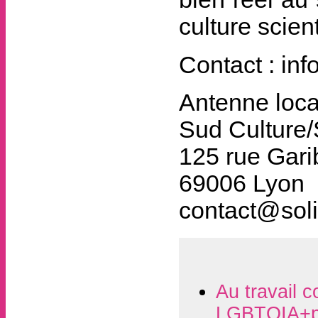
culture scien
Contact : in
Antenne loca
Sud Culture/
125 rue Gari
69006 Lyon
contact@soli
Au travail c
LGBTQIA+p