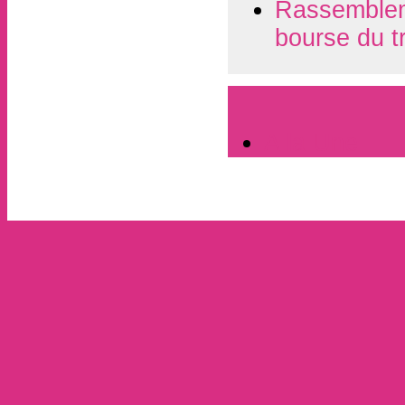
Rassembleme
bourse du t
A la Une