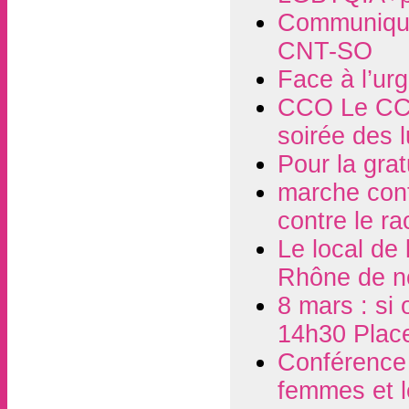
Communiqué
CNT-SO
Face à l’ur
CCO Le CCO
soirée des 
Pour la grat
marche contr
contre le r
Le local de
Rhône de n
8 mars : si 
14h30 Plac
Conférence d
femmes et l