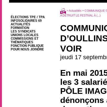
>
Actualités
> COMMUNIQUE SU
A DÉTRUIT LE FESTIVAL À (...)
ÉLECTIONS TPE / TPA
INFOSOLIDAIRES 69
ACTUALITÉS
COMMUNIQ
FORMATION
LES SYNDICATS
UNIONS LOCALES
D’OULLINS
COMMISSIONS ET
THÉMATIQUES
VOIR
FONCTION PUBLIQUE
POUR NOUS JOINDRE
jeudi 17 septemb
En mai 2015
les 3 salar
PÔLE IMAGE
dénonçons a