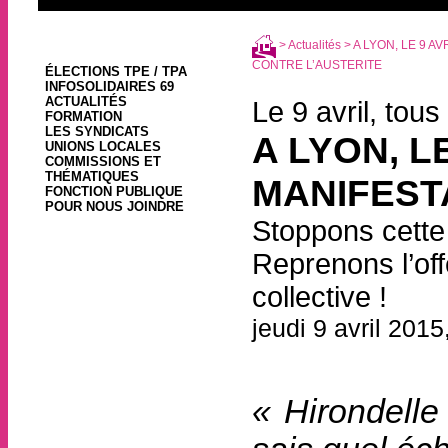
>
Actualités
> A LYON, LE 9 A
CONTRE L’AUSTERITE
ÉLECTIONS TPE / TPA
INFOSOLIDAIRES 69
ACTUALITÉS
Le 9 avril, tou
FORMATION
LES SYNDICATS
A LYON, L
UNIONS LOCALES
COMMISSIONS ET
THÉMATIQUES
MANIFEST
FONCTION PUBLIQUE
POUR NOUS JOINDRE
Stoppons cette 
Reprenons l’offe
collective !
jeudi 9 avril 2015
« Hirondelle