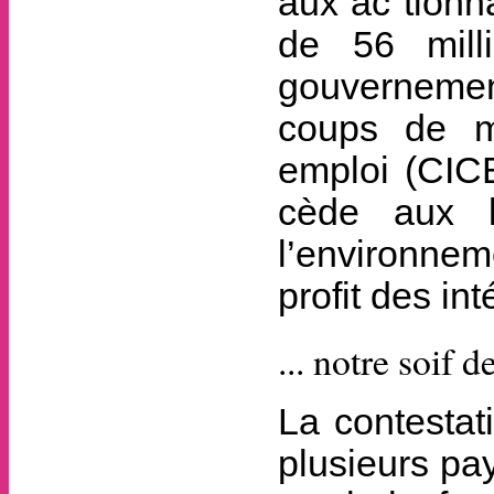
aux ac­ tion
de 56 mill
gouvernement
coups de mil
emploi (CICE
cède aux l
l’environnem
profit des in
... notre soif d
La contestat
plusieurs pa