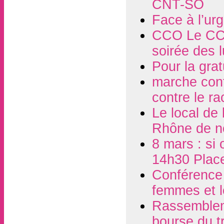
CNT-SO
Face à l’ur
CCO Le CCO
soirée des 
Pour la grat
marche contr
contre le r
Le local de
Rhône de n
8 mars : si 
14h30 Plac
Conférence d
femmes et l
Rassembleme
bourse du t