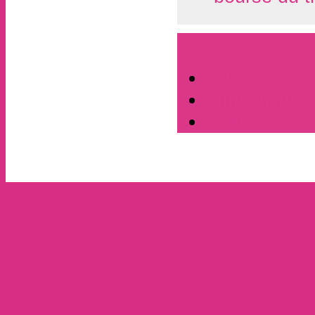
A la Une
Offensives pa
Solidarité