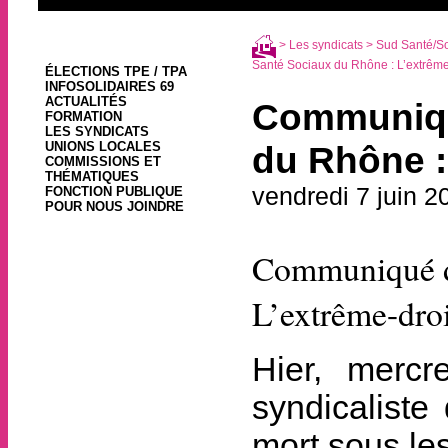
>
Les syndicats
>
Sud Santé/S
Santé Sociaux du Rhône : L’extrême-d
ÉLECTIONS TPE / TPA
INFOSOLIDAIRES 69
ACTUALITÉS
Communiqu
FORMATION
LES SYNDICATS
UNIONS LOCALES
du Rhône : 
COMMISSIONS ET
THÉMATIQUES
vendredi 7 juin 2
FONCTION PUBLIQUE
POUR NOUS JOINDRE
Communiqué d
L’extrême-droi
Hier, mercr
syndicaliste
mort sous le