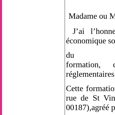
Madame ou M
J’ai l’hon
économique soc
du au en
formation, 
réglementaires
Cette formatio
rue de St Vi
00187),agréé p