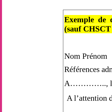
Exemple de d
(sauf CHSCT 
Nom Prénom
Références adm
A………….., 
A l’attention