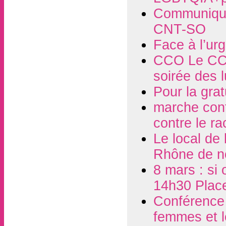
Communiqué
CNT-SO
Face à l’ur
CCO Le CCO
soirée des 
Pour la grat
marche contr
contre le r
Le local de
Rhône de n
8 mars : si 
14h30 Plac
Conférence d
femmes et l