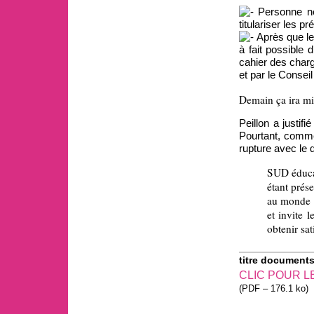
Personne ne 
titulariser les pr
Après que le 
à fait possible 
cahier des char
et par le Conseil
Demain ça ira m
Peillon a justif
Pourtant, comme
rupture avec le 
SUD éducat
étant prés
au monde d
et invite 
obtenir sat
titre documents
CLIC POUR L
(
PDF – 176.1 ko
)