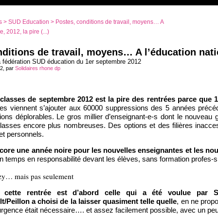
s
>
SUD Education
> Postes, conditions de travail, moyens… A
, 2012, la pire (...)
ditions de travail, moyens… A l’éducation natio
fédération SUD éducation du 1er septembre 2012
12, par
Solidaires rhone dp
 classes de septembre 2012 est la pire des rentrées parce que
s viennent s’ajouter aux 60000 suppressions des 5 années précédent
ions déplorables. Le gros millier d’enseignant-e-s dont le nouveau
asses encore plus nombreuses. Des options et des filières inacces
 et personnels.
ncore une année noire pour les nouvelles enseignantes et les no
n temps en responsabilité devant les élèves, sans formation profes-si
ozy… mais pas seulement
 cette rentrée est d’abord celle qui a été voulue par Sa
t/Peillon a choisi de la laisser quasiment telle quelle
, en ne prop
’urgence était nécessaire…. et assez facilement possible, avec un peu 