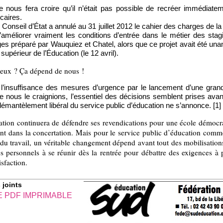
nous fera croire qu’il n’était pas possible de recréer immédiat
écaires.
Conseil d’État a annulé au 31 juillet 2012 le cahier des charges de la
d’améliorer vraiment les conditions d’entrée dans le métier des stagi
ges préparé par Wauquiez et Chatel, alors que ce projet avait été
 supérieur de l’Éducation (le 12 avril).
ieux ? Ça dépend de nous !
ié l’insuffisance des mesures d’urgence par le lancement d’une grand
 nous le craignions, l’essentiel des décisions semblent prises avan
démantèlement libéral du service public d’éducation ne s’annonce. [1]
ion continuera de défendre ses revendications pour une école démocrat
ent dans la concertation. Mais pour le service public d’éducation com
u travail, un véritable changement dépend avant tout des mobilisation
les personnels à se réunir dès la rentrée pour débattre des exigences 
isfaction.
 joints
E PDF IMPRIMABLE