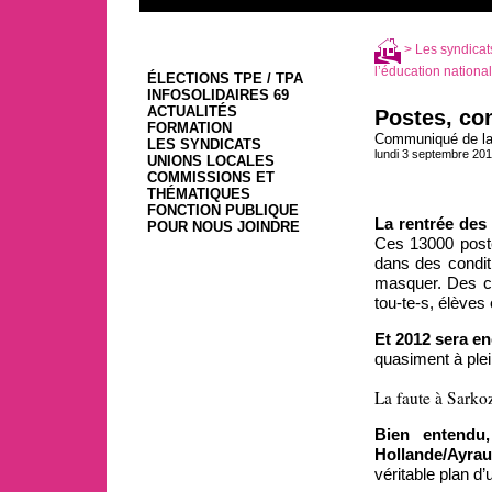
>
Les syndicat
l’éducation nationale
ÉLECTIONS TPE / TPA
INFOSOLIDAIRES 69
ACTUALITÉS
Postes, con
FORMATION
Communiqué de la 
LES SYNDICATS
lundi 3 septembre 20
UNIONS LOCALES
COMMISSIONS ET
THÉMATIQUES
FONCTION PUBLIQUE
La rentrée des
POUR NOUS JOINDRE
Ces 13000 poste
dans des condit
masquer. Des cl
tou-te-s, élèves
Et 2012 sera e
quasiment à plei
La faute à Sark
Bien entendu,
Hollande/Ayraul
véritable plan d