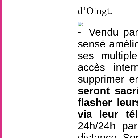
d’Oingt.
Vendu par 
sensé amélio
ses multipl
accès inter
supprimer e
seront sacr
flasher le
via leur t
24h/24h par
distance. So