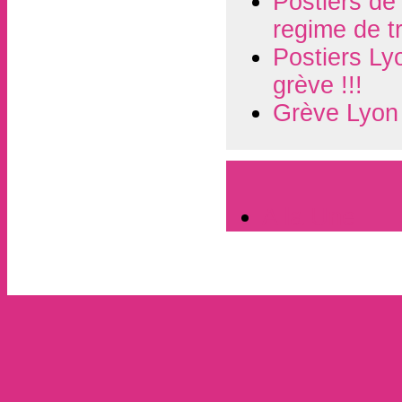
Postiers de
regime de tr
Postiers L
grève !!!
Grève Lyon 
A la Une