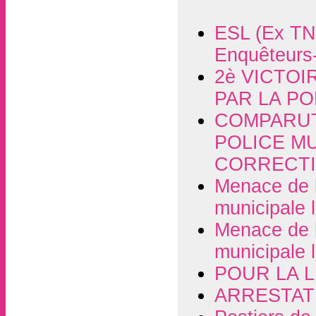
ESL (Ex TN
Enquêteurs-
2è VICTO
PAR LA PO
COMPARUT
POLICE MU
CORRECTI
Menace de l
municipale l
Menace de l
municipale l
POUR LA L
ARRESTAT