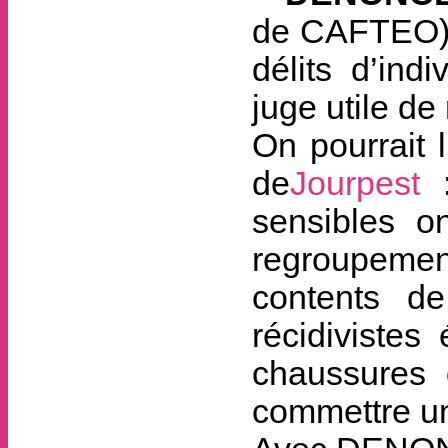
de CAFTEO) l
délits d’ind
juge utile de
On pourrait 
de
Jourpest
:
sensibles o
regroupeme
contents de
récidivistes
chaussures d
commettre un