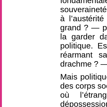
fondamenta
souveraineté
à l’austérit
grand ? — po
la garder d
politique. E
réarmant s
drachme ? — 
Mais politiq
des corps soc
où l’étran
dépossession