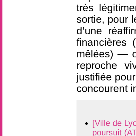
très légitim
sortie, pour 
d’une réaffi
financières
mêlées) — ou
reproche vi
justifiée pou
concourent in
[Ville de Ly
poursuit (