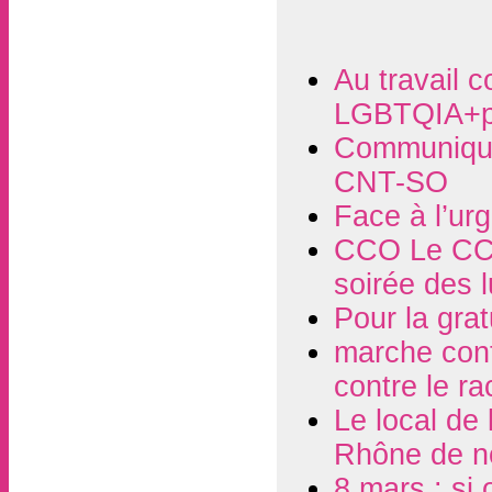
Au travail c
LGBTQIA+p
Communiqué
CNT-SO
Face à l’ur
CCO Le CCO
soirée des 
Pour la grat
marche contr
contre le r
Le local de
Rhône de n
8 mars : si 