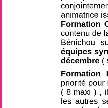
conjointemen
animatrice is
Formation 
contenu de l
Bénichou su
équipes synd
décembre
(
Formation 
priorité pou
( 8 maxi ) , 
les autres s