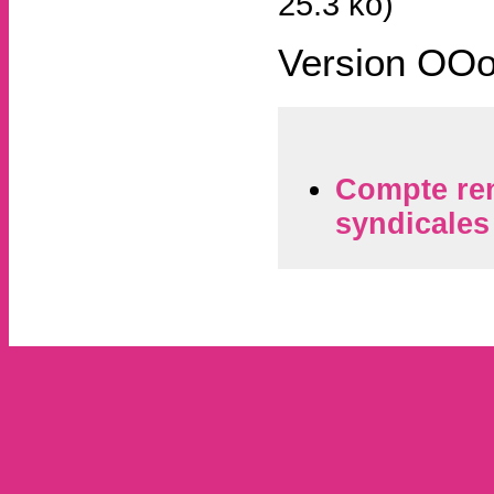
25.3 ko
)
Version OOo 
Compte ren
syndicales