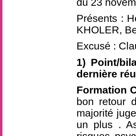
du 23 novem
Présents : 
KHOLER, Be
Excusé : C
1) Point/bi
dernière ré
Formation C
bon retour d
majorité jug
un plus . A