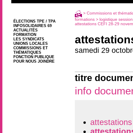
>
Commissions et thémati
formations
>
logistique sessi
ÉLECTIONS TPE / TPA
attestations CEFI 28-29 nove
INFOSOLIDAIRES 69
ACTUALITÉS
FORMATION
attestatio
LES SYNDICATS
UNIONS LOCALES
COMMISSIONS ET
samedi 29 octobr
THÉMATIQUES
FONCTION PUBLIQUE
POUR NOUS JOINDRE
titre documen
info docume
attestation
attestatio