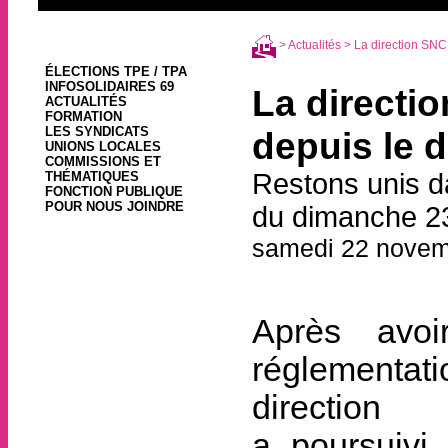
>
Actualités
> La direction SNCF
ÉLECTIONS TPE / TPA
INFOSOLIDAIRES 69
La directio
ACTUALITÉS
FORMATION
LES SYNDICATS
depuis le d
UNIONS LOCALES
COMMISSIONS ET
Restons unis da
THÉMATIQUES
FONCTION PUBLIQUE
POUR NOUS JOINDRE
du dimanche 2
samedi 22 novem
Après avoi
réglementa
direction
a poursuivi