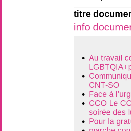
titre documen
info docume
Au travail c
LGBTQIA+p
Communiqué
CNT-SO
Face à l’ur
CCO Le CCO
soirée des 
Pour la grat
marche contr