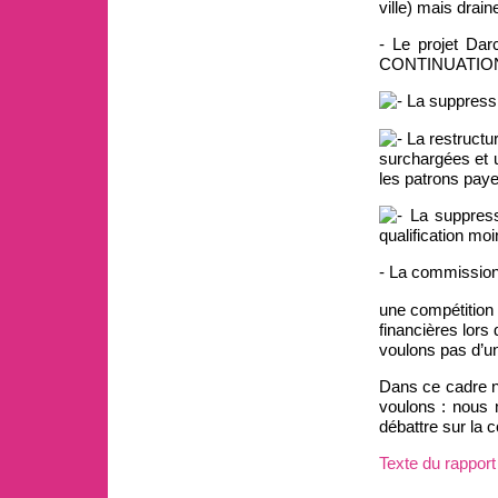
ville) mais drain
- Le projet Dar
CONTINUATION
La suppressi
La restructu
surchargées et u
les patrons paye
La suppress
qualification mo
- La commission
une compétition 
financières lors
voulons pas d’un
Dans ce cadre no
voulons : nous 
débattre sur la
Texte du rapport