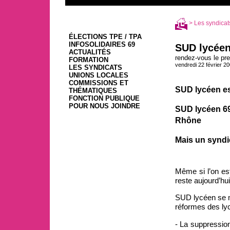
>
Les syndicat
ÉLECTIONS TPE / TPA
INFOSOLIDAIRES 69
SUD lycéen
ACTUALITÉS
rendez-vous le pr
FORMATION
vendredi 22 février 2
LES SYNDICATS
UNIONS LOCALES
COMMISSIONS ET
SUD lycéen est
THÉMATIQUES
FONCTION PUBLIQUE
POUR NOUS JOINDRE
SUD lycéen 69
Rhône
Mais un syndi
Même si l’on est
reste aujourd’hu
SUD lycéen se mo
réformes des lyc
- La suppression