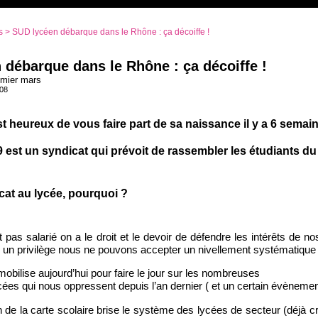
s
> SUD lycéen débarque dans le Rhône : ça décoiffe !
 débarque dans le Rhône : ça décoiffe !
emier mars
008
 heureux de vous faire part de sa naissance il y a 6 semain
 est un syndicat qui prévoit de rassembler les étudiants du
cat au lycée, pourquoi ?
 pas salarié on a le droit et le devoir de défendre les intérêts de 
i un privilège nous ne pouvons accepter un nivellement systématique 
bilise aujourd’hui pour faire le jour sur les nombreuses
ées qui nous oppressent depuis l’an dernier ( et un certain évènemen
 de la carte scolaire brise le système des lycées de secteur (déjà crit