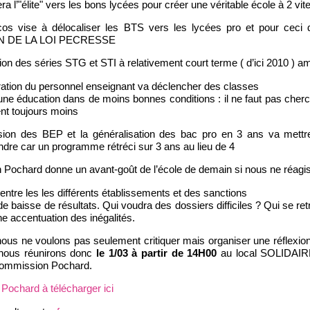
era l’"élite" vers les bons lycées pour créer une véritable école à 2 vi
cos vise à délocaliser les BTS vers les lycées pro et pour ceci d
 DE LA LOI PECRESSE
on des séries STG et STI à relativement court terme ( d’ici 2010 ) 
ration du personnel enseignant va déclencher des classes
ne éducation dans de moins bonnes conditions : il ne faut pas cherche
nt toujours moins
ion des BEP et la généralisation des bac pro en 3 ans va mettre
indre car un programme rétréci sur 3 ans au lieu de 4
 Pochard donne un avant-goût de l’école de demain si nous ne réagi
entre les les différents établissements et des sanctions
 de baisse de résultats. Qui voudra des dossiers difficiles ? Qui se
e accentuation des inégalités.
us ne voulons pas seulement critiquer mais organiser une réflexion 
nous réunirons donc
le 1/03 à partir de 14H00
au local SOLIDAIRE
 commission Pochard.
 Pochard à télécharger ici